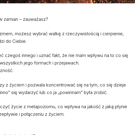
ę w zamian – zauważasz?
jazmem, możesz wybrać walkę z rzeczywistością i cierpienie,
zi do Ciebie.
eć czegoś innego i uznać fakt, że nie mam wpływu na to co się
e wszystkich jego formach i przejawach.
czność.
y z życiem i pozwala koncentrować się na tym, co się dzieje
inno” się wydarzyć lub co ja „powinnam” była zrobić.
aczyć życie z metapoziomu, co wpływa na jakość z jaką płynie
zepływie i połączeniu z życiem.