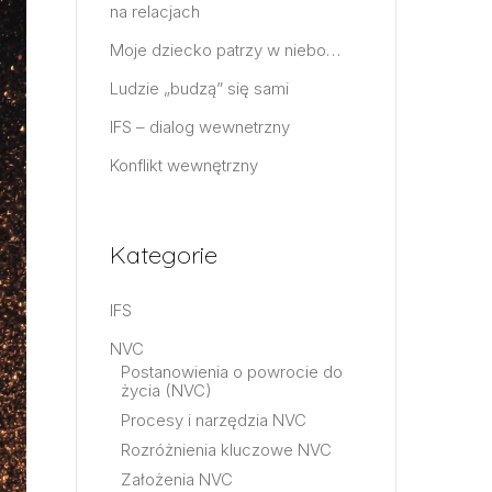
na relacjach
Moje dziecko patrzy w niebo…
Ludzie „budzą” się sami
IFS – dialog wewnetrzny
Konflikt wewnętrzny
Kategorie
IFS
NVC
Postanowienia o powrocie do
życia (NVC)
Procesy i narzędzia NVC
Rozróżnienia kluczowe NVC
Założenia NVC