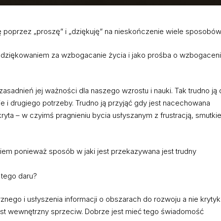
 poprzez „proszę” i „dziękuję” na nieskończenie wiele sposobó
podziękowaniem za wzbogacanie życia i jako prośba o wzbogacen
asadnień jej ważności dla naszego wzrostu i nauki. Tak trudno ją
 i drugiego potrzeby. Trudno ją przyjąć gdy jest nacechowana
kryta – w czyimś pragnieniu bycia usłyszanym z frustracją, smutk
iem ponieważ sposób w jaki jest przekazywana jest trudny
tego daru?
ego i usłyszenia informacji o obszarach do rozwoju a nie krytyki
jest wewnętrzny sprzeciw. Dobrze jest mieć tego świadomość