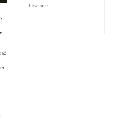
Powitanie
w?
ie
 dać
iem
.